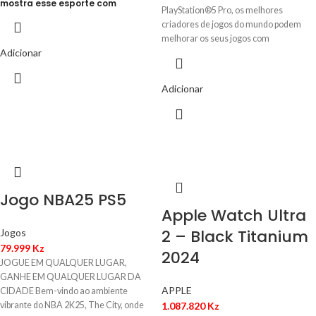
mostra esse esporte com
PlayStation®5 Pro, os melhores
detalhes mais realistas do que
criadores de jogos do mundo podem
nunca. Os aprimoramentos
gráficos de última geração
melhorar os seus jogos com
permitiram animações nunca
Adicionar
antes vistas.
Adicionar
Jogo NBA25 PS5
Apple Watch Ultra
2 – Black Titanium
Jogos
79.999
Kz
2024
JOGUE EM QUALQUER LUGAR,
GANHE EM QUALQUER LUGAR DA
APPLE
CIDADE Bem-vindo ao ambiente
vibrante do NBA 2K25, The City, onde
1.087.820
Kz