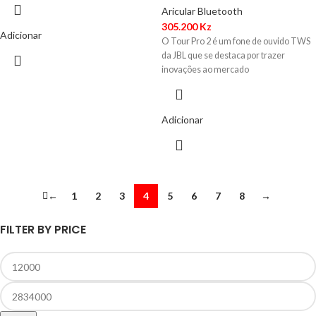
Aricular Bluetooth
305.200
Kz
Adicionar
O Tour Pro 2 é um fone de ouvido TWS
da JBL que se destaca por trazer
inovações ao mercado
Adicionar
←
1
2
3
4
5
6
7
8
→
FILTER BY PRICE