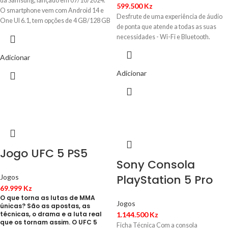
da Samsung, lançado em 07/10/2024.
599.500
Kz
O smartphone vem com Android 14 e
Desfrute de uma experiência de áudio
One UI 6.1, tem opções de 4 GB/128 GB
de ponta que atende a todas as suas
de armazenamento interno. Seu
necessidades - Wi-Fi e Bluetooth.
processador é um MediaTek Helio G99
(6nm).
Adicionar
Adicionar
Jogo UFC 5 PS5
Sony Consola
PlayStation 5 Pro
Jogos
69.999
Kz
O que torna as lutas de MMA
Jogos
únicas? São as apostas, as
técnicas, o drama e a luta real
1.144.500
Kz
que os tornam assim. O UFC 5
Ficha Técnica Com a consola