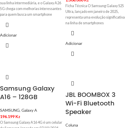
sua linha intermediária, e o Galaxy A26
Ficha Técnica O Samsung Galaxy S25
5G chega com melhorias interessantes
Ultra, lançado em janeiro de 2025,
para quem busca um smartphone
representa uma evolução significativa
equilibrado. Com tela grande, câmera
na linha de smartphones
de 50 MP e bateria de longa duração, ele
promete ser uma opção competitiva
Adicionar
para o dia a dia.
Adicionar
Samsung Galaxy
JBL BOOMBOX 3
A16 – 128GB
Wi-Fi Bluetooth
Speaker
SAMSUNG
,
Galaxy A
196.199
Kz
O Samsung Galaxy A16 4G é um celular
Coluna