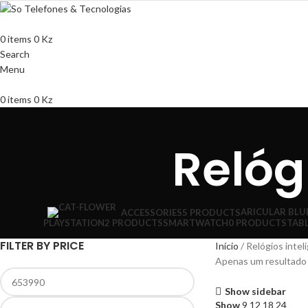
0
items
0
Kz
Search
Menu
0
items
0
Kz
Relóg
ARICULAR BL
ACCESSORIES
5 PRODUCTS
PLAYSTATION
2 PRODUCTS
SMARTWATCH
0 PRODUCTS
TABL
FILTER BY PRICE
Início
Relógios intel
Apenas um resultado
Show sidebar
Show
9
12
18
24