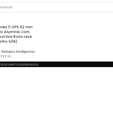
ries 11 GPS 42 mm
o Alumínio com
portiva Rosa Leve
nho S/M)
,
Relógios inteligentes
.999
Kz
 TODOS DIREITOS RESERVADOS