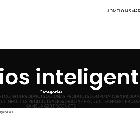
HOME
LOJA
SMA
ios inteligen
Categories
UETOOTH
14 PRODUCTS
COLUNA
5 PRODUCTS
COMPUTADOR
1 PRODU
ET INFANTIL
2 PRODUCTS
ACESSÓRIOS
18 PRODUCTS
APPLE
21 PROD
SAMSUNG
28 PRODUCTS
igentes