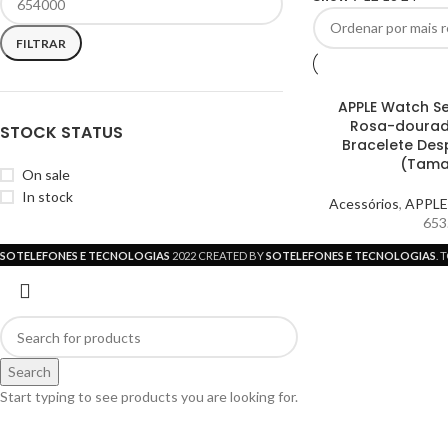
FILTRAR
APPLE Watch Se
Rosa-dourad
STOCK STATUS
Bracelete Des
(Tama
On sale
In stock
Acessórios
,
APPLE
653
SOTELEFONES E TECNOLOGIAS
2022 CREATED BY
SOTELEFONES E TECNOLOGIAS
.
Search
Start typing to see products you are looking for.