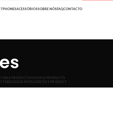
RTPHONES
ACESSÓRIOS
SOBRE NÓS
FAQ
CONTACTO
tes
CT
JBL
6 PRODUCTS
JOGOS
12 PRODUCTS
UCTS
RELÓGIOS INTELIGENTES
1 PRODUCT