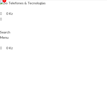
0
0
0
Kz
Search
Menu
0
Kz