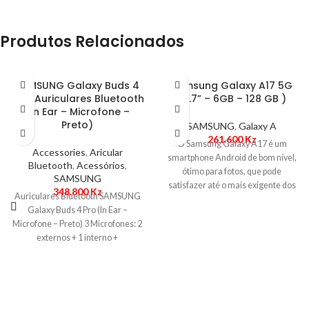
Produtos Relacionados
SAMSUNG Galaxy Buds 4
Samsung Galaxy A17 5G
Pro (Auriculares Bluetooth
(6.7” – 6GB – 128 GB )
, In Ear – Microfone –
Preto)
SAMSUNG
,
Galaxy A
261.600
Kz
O Samsung Galaxy A17 é um
Accessories
,
Aricular
smartphone Android de bom nível,
Bluetooth
,
Acessórios
,
ótimo para fotos, que pode
SAMSUNG
satisfazer até o mais exigente dos
348.800
Kz
Auriculares Bluetooth SAMSUNG
Galaxy Buds 4 Pro (In Ear –
Microfone – Preto) 3 Microfones: 2
externos + 1 interno +