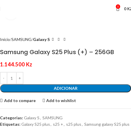
0
0
K
Click to enlarge
Início
SAMSUNG
Galaxy S
Samsung Galaxy S25 Plus (+) – 256GB
1.144.500
Kz
ADICIONAR
Add to compare
Add to wishlist
Categorias:
Galaxy S
,
SAMSUNG
Etiquetas:
Galaxy S25 plus
,
s25 +
,
s25 plus
,
Samsung galaxy S25 plus