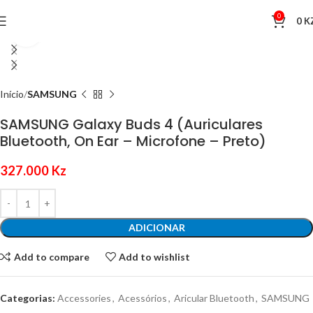
0
0
K
Click to enlarge
Início
SAMSUNG
SAMSUNG Galaxy Buds 4 (Auriculares
Bluetooth, On Ear – Microfone – Preto)
327.000
Kz
ADICIONAR
Add to compare
Add to wishlist
Categorias:
Accessories
,
Acessórios
,
Aricular Bluetooth
,
SAMSUNG