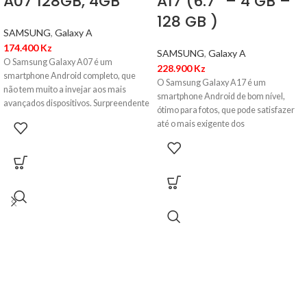
A07 128GB, 4GB
A17 (6.7” – 4 GB –
128 GB )
SAMSUNG
,
Galaxy A
174.400
Kz
SAMSUNG
,
Galaxy A
O Samsung Galaxy A07 é um
228.900
Kz
smartphone Android completo, que
O Samsung Galaxy A17 é um
não tem muito a invejar aos mais
smartphone Android de bom nível,
avançados dispositivos. Surpreendente
ótimo para fotos, que pode satisfazer
é sua
até o mais exigente dos