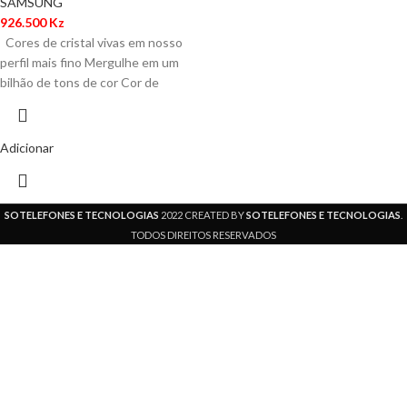
SAMSUNG
926.500
Kz
Cores de cristal vivas em nosso
perfil mais fino Mergulhe em um
bilhão de tons de cor Cor de
Adicionar
SOTELEFONES E TECNOLOGIAS
2022 CREATED BY
SOTELEFONES E TECNOLOGIAS
.
TODOS DIREITOS RESERVADOS