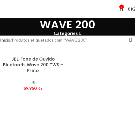
0
0
K
WAVE 200
Categories
Início
Produtos etiquetados com “WAVE 200”
JBL, Fone de Ouvido
Bluetooth, Wave 200 TWS –
Preto
JBL
59.950
Kz