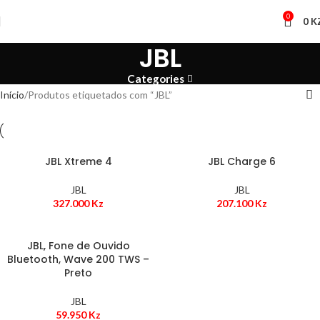
0
0
K
JBL
Categories
Início
Produtos etiquetados com “JBL”
JBL Xtreme 4
JBL Charge 6
JBL
JBL
327.000
Kz
207.100
Kz
JBL, Fone de Ouvido
Bluetooth, Wave 200 TWS –
Preto
JBL
59.950
Kz