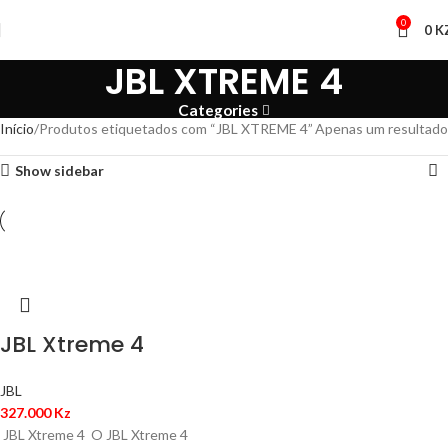
0
0
K
JBL XTREME 4
Categories
Início
Produtos etiquetados com “JBL XTREME 4”
Apenas um resultado
Show sidebar
JBL Xtreme 4
JBL
327.000
Kz
JBL Xtreme 4 O JBL Xtreme 4