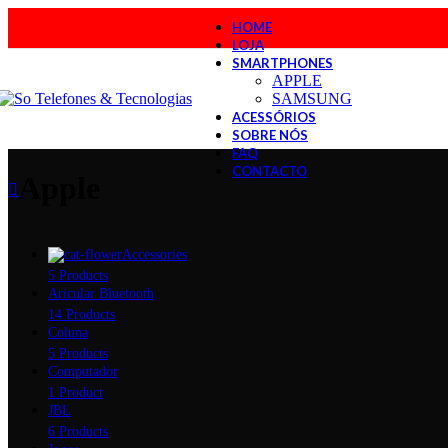
HOME
LOJA
SMARTPHONES
APPLE
SAMSUNG
ACESSÓRIOS
SOBRE NÓS
FAQ
CONTACTO
Apple
Accessories
5 Products
Aricular Bluetooth
14 Products
Coluna
5 Products
Computador
1 Product
JBL
6 Products