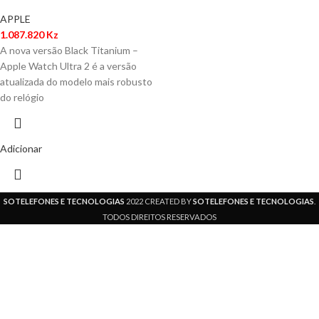
APPLE
1.087.820
Kz
A nova versão Black Titanium –
Apple Watch Ultra 2 é a versão
atualizada do modelo mais robusto
do relógio
Adicionar
SOTELEFONES E TECNOLOGIAS
2022 CREATED BY
SOTELEFONES E TECNOLOGIAS
.
TODOS DIREITOS RESERVADOS