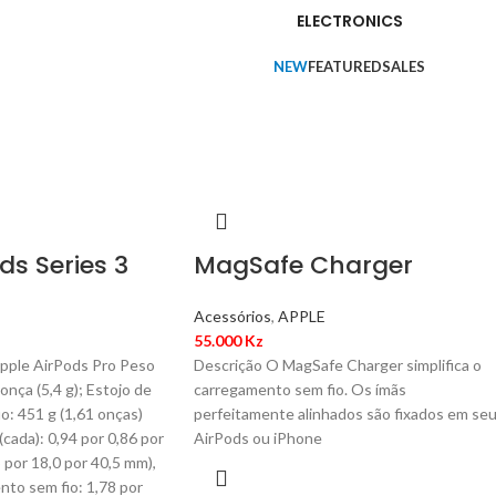
ELECTRONICS
NEW
FEATURED
SALES
ds Series 3
MagSafe Charger
Acessórios
,
APPLE
55.000
Kz
pple AirPods Pro Peso
Descrição O MagSafe Charger simplifica o
onça (5,4 g); Estojo de
carregamento sem fio. Os ímãs
o: 451 g (1,61 onças)
perfeitamente alinhados são fixados em se
cada): 0,94 por 0,86 por
AirPods ou iPhone
 por 18,0 por 40,5 mm),
nto sem fio: 1,78 por