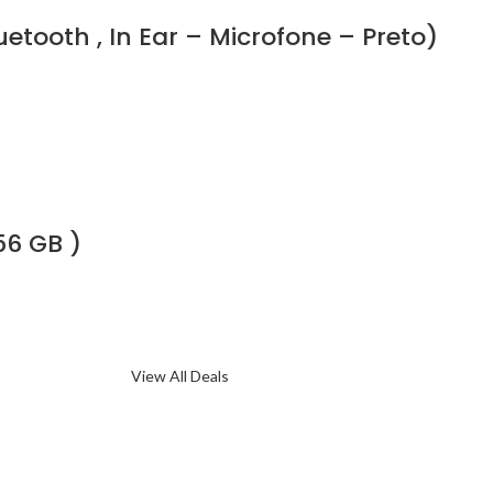
tooth , In Ear – Microfone – Preto)
56 GB )
View All Deals