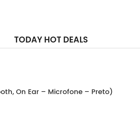
ple iPhone 7 Color Red
alism Design
sic Makes Feel Better
TODAY HOT DEALS
th, On Ear – Microfone – Preto)