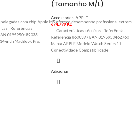
(Tamanho M/L)
Accessories
,
APPLE
olegadas com chip Apple M5 oferece desempenho profissional extremo, ecr
674.799
Kz
icas Referências
Características técnicas Referências
 EAN 0195950489033
Referência 8600397 EAN 0195950462760
14-inch MacBook Pro:
Marca APPLE Modelo Watch Series 11
Conectividade Compatibilidade
Adicionar
The Dream