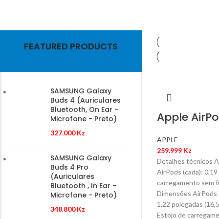
Hich Tech News
Google Smart
FEATURED PRODUCTS
Home 2021
SAMSUNG Galaxy
Read More
Buds 4 (Auriculares
Bluetooth, On Ear -
Apple AirPo
Microfone - Preto)
327.000
Kz
APPLE
259.999
Kz
SAMSUNG Galaxy
Detalhes técnicos A
Buds 4 Pro
AirPods (cada): 0,19 
(Auriculares
carregamento sem fi
Bluetooth , In Ear -
Dimensões AirPods (
Microfone - Preto)
1,22 polegadas (16,5
348.800
Kz
Estojo de carregame