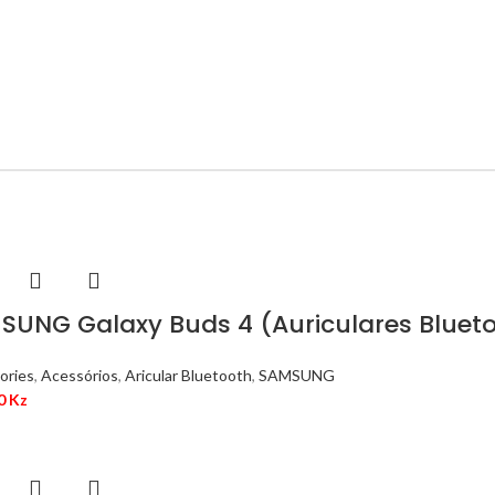
Hich Tech News
Ap
Minim
Monster Beats
Mu
Headphones
Read More
SUNG Galaxy Buds 4 (Auriculares Bluetoo
ories
,
Acessórios
,
Aricular Bluetooth
,
SAMSUNG
00
Kz