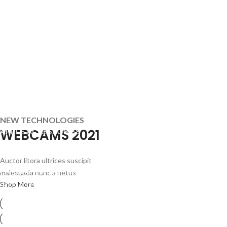
NEW TECHNOLOGIES
WEBCAMS 2021
APPLE ACCESSORIES
LEATHER CASES
Auctor litora ultrices suscipit
Condimentum curabitur vestibulum
malesuada nunc a netus
dapibus porttitor adipiscing
Shop More
SHOP MORE