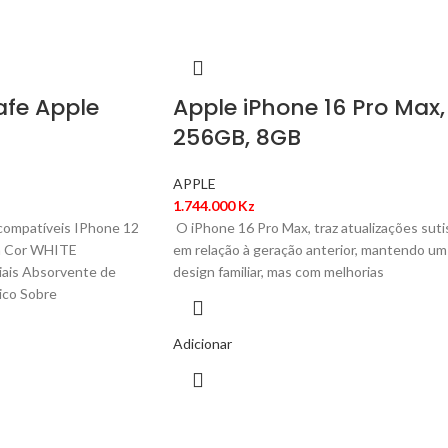
fe Apple
Apple iPhone 16 Pro Max,
256GB, 8GB
APPLE
1.744.000
Kz
compatíveis IPhone 12
O iPhone 16 Pro Max, traz atualizações suti
n Cor WHITE
em relação à geração anterior, mantendo um
iais Absorvente de
design familiar, mas com melhorias
ico Sobre
Adicionar