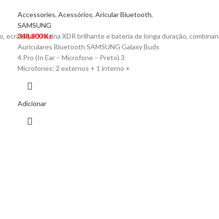
Accessories
,
Acessórios
,
Aricular Bluetooth
,
SAMSUNG
ã Liquid Retina XDR brilhante e bateria de longa duração, combinando po
348.800
Kz
Auriculares Bluetooth SAMSUNG Galaxy Buds
4 Pro (In Ear – Microfone – Preto) 3
Microfones: 2 externos + 1 interno +
Adicionar