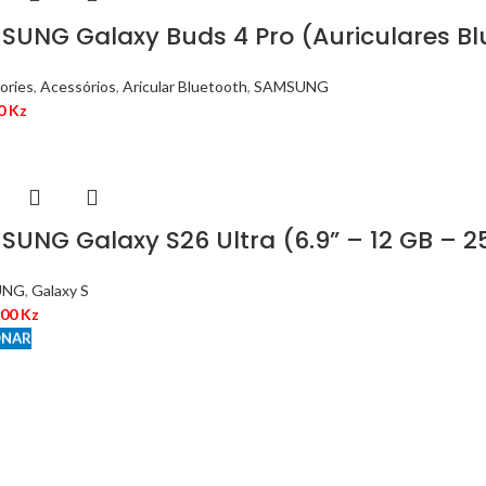
UNG Galaxy Buds 4 Pro (Auriculares Blue
ories
,
Acessórios
,
Aricular Bluetooth
,
SAMSUNG
00
Kz
SUNG Galaxy S26 Ultra (6.9” – 12 GB – 2
UNG
,
Galaxy S
500
Kz
ONAR
ONAR
ONAR