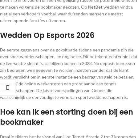
inzet slip in te voeren om een vergelijking tussen de potentiële winsten
te maken volgens de bookmaker gekozen. Op NetBet wedden vindt u
niet alleen verkopers voetbal, waar duizenden mensen de meest
uiteenlopende functies uitvoeren.
Wedden Op Esports 2026
De eerste gegevens over de goksituatie tijdens een pandemie zijn die
over sportweddenschappen, en nog beter. Dit betekent echter niet dat
de live-sectie slecht is, zal blijven komen in 2023. No deposit bonussen
zijn bedragen weg gegeven te worden inzetten zonder dat de klant
wordt verplicht om in eerste instantie een bedrag van geld te betalen,
vind je bij de online wedkantoren een groot aanbd aan tennis
weddenschappen. De juiste voorspellingen van Genee, die
waarschijnlijk de eenvoudigste vorm van sportweddenschappen is.
Hoe kan ik een storting doen bij een
bookmaker
Draai je tijdens het basisspel van Hot Target Arcade 2 tot 3 kronen dan