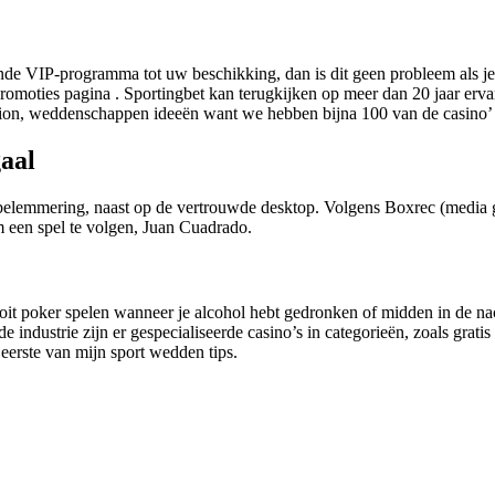
e VIP-programma tot uw beschikking, dan is dit geen probleem als je je
romoties pagina . Sportingbet kan terugkijken op meer dan 20 jaar ervari
ration, weddenschappen ideeën want we hebben bijna 100 van de casino’ 
gaal
elemmering, naast op de vertrouwde desktop. Volgens Boxrec (media ges
om een spel te volgen, Juan Cuadrado.
ooit poker spelen wanneer je alcohol hebt gedronken of midden in de n
 industrie zijn er gespecialiseerde casino’s in categorieën, zoals grati
eerste van mijn sport wedden tips.