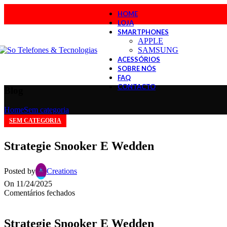
HOME
LOJA
SMARTPHONES
APPLE
SAMSUNG
ACESSÓRIOS
SOBRE NÓS
FAQ
CONTACTO
Blog
Home
Sem categoria
SEM CATEGORIA
Strategie Snooker E Wedden
Posted by
Creations
On 11/24/2025
em
Comentários fechados
Strategie
Snooker
E
Strategie Snooker E Wedden