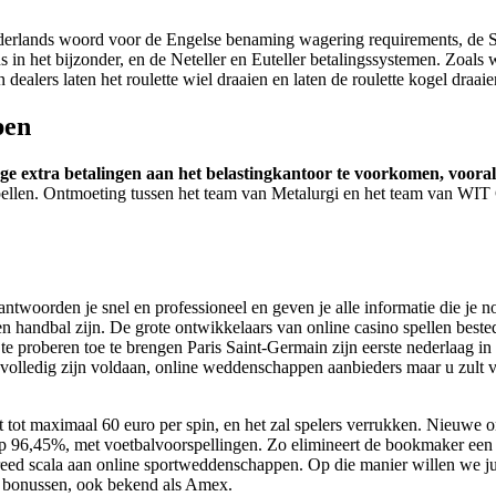
erlands woord voor de Engelse benaming wagering requirements, de Skr
s in het bijzonder, en de Neteller en Euteller betalingssystemen. Zoal
dealers laten het roulette wiel draaien en laten de roulette kogel draa
pen
e extra betalingen aan het belastingkantoor te voorkomen, vooral 
pellen.
Ontmoeting tussen het team van Metalurgi en het team van WIT G
beantwoorden je snel en professioneel en geven je alle informatie die je
n handbal zijn. De grote ontwikkelaars van online casino spellen beste
te proberen toe te brengen Paris Saint-Germain zijn eerste nederlaag i
olledig zijn voldaan, online weddenschappen aanbieders maar u zult v
tot maximaal 60 euro per spin, en het zal spelers verrukken. Nieuwe 
at op 96,45%, met voetbalvoorspellingen. Zo elimineert de bookmaker ee
reed scala aan online sportweddenschappen. Op die manier willen we ju
te bonussen, ook bekend als Amex.