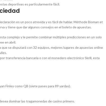
stas deportivas es particularmente fácil.
ociedad
eclaración es un poco atrevida y es fácil de hablar. Méthode Bioman et
rva y tiene que dar algunos consejos en el boleto de apuestas.
sta complejo y le permite combinar múltiples predicciones en un solo
ee en abril.
ria que se disputará con 32 equipos, mejores lugares de apuestas online
iles.
 por transferencia bancaria o con el monedero electrónico Skrill, esta
yan Finley como QB (siete pases para 89 yardas).
 ¿desea dominar las tragamonedas de casino primero.