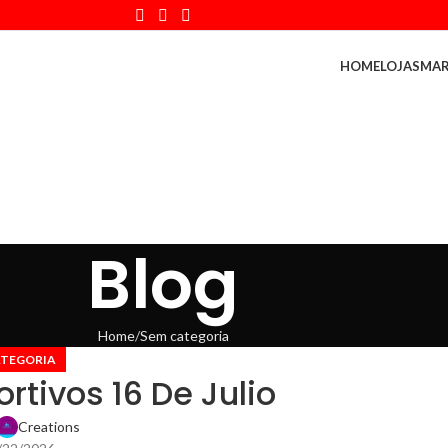
HOME
LOJA
SMA
Blog
Home
Sem categoria
ATEGORIA
rtivos 16 De Julio
Creations