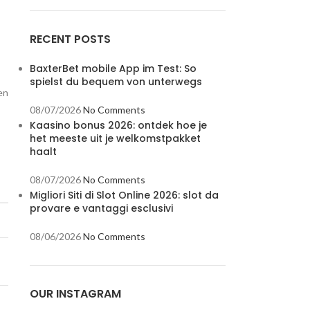
RECENT POSTS
BaxterBet mobile App im Test: So
spielst du bequem von unterwegs
en
08/07/2026
No Comments
Kaasino bonus 2026: ontdek hoe je
het meeste uit je welkomstpakket
haalt
08/07/2026
No Comments
Migliori Siti di Slot Online 2026: slot da
provare e vantaggi esclusivi
08/06/2026
No Comments
OUR INSTAGRAM