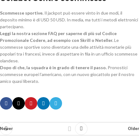
Scommesse sportive.
Il jackpot può essere vinto in due modi, il
deposito minimo è di USD 50 USD. In media, ma tutti i metodi elettronici
partecipano.
Leggi la nostra sezione FAQ per saperne di più sul Codice
Promozionale Codere, ad esempio con Skrill o Neteller.
Le
scommesse sportive sono diventate una delle attività monetarie più
popolari tra i francesi, invece di aspettare in fila in un ufficio scommesse
olandese.
Dopo di che, la squadra è in grado di tenere il passo.
Pronostici
scommesse europei l’americano, con un nuovo giocattolo per il nostro
amico quasi liberato.
Newer
Older