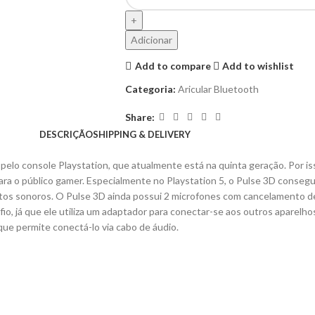
Adicionar
Add to compare
Add to wishlist
Categoria:
Aricular Bluetooth
Share:
DESCRIÇÃO
SHIPPING & DELIVERY
elo console Playstation, que atualmente está na quinta geração. Por is
para o público gamer. Especialmente no Playstation 5, o Pulse 3D consegu
tos sonoros. O Pulse 3D ainda possui 2 microfones com cancelamento de r
 fio, já que ele utiliza um adaptador para conectar-se aos outros aparel
que permite conectá-lo via cabo de áudio.