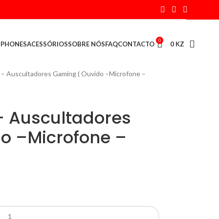
0
PHONES
ACESSÓRIOS
SOBRE NÓS
FAQ
CONTACTO
0
KZ
– Auscultadores Gaming ( Ouvido –Microfone –
– Auscultadores
o –Microfone –