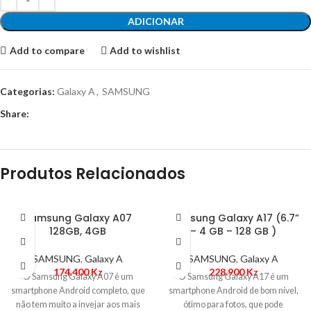
ADICIONAR
Add to compare
Add to wishlist
Categorias:
Galaxy A
,
SAMSUNG
Share:
Produtos Relacionados
Samsung Galaxy A07
Samsung Galaxy A17 (6.7”
128GB, 4GB
– 4 GB – 128 GB )
SAMSUNG
,
Galaxy A
SAMSUNG
,
Galaxy A
174.400
Kz
228.900
Kz
O Samsung Galaxy A07 é um
O Samsung Galaxy A17 é um
smartphone Android completo, que
smartphone Android de bom nível,
não tem muito a invejar aos mais
ótimo para fotos, que pode