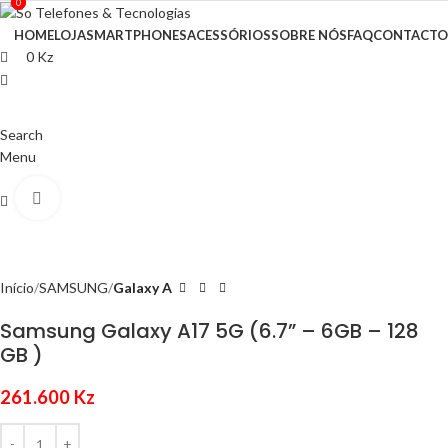
0
0
HOME
LOJA
SMARTPHONES
ACESSÓRIOS
SOBRE NÓS
FAQ
CONTACTO
0
Kz
Search
Menu
Click to enlarge
0
Kz
Início
SAMSUNG
Galaxy A
Samsung Galaxy A17 5G (6.7” – 6GB – 128
GB )
261.600
Kz