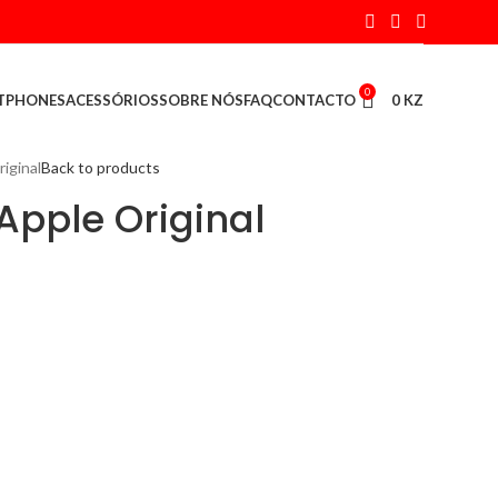
0
TPHONES
ACESSÓRIOS
SOBRE NÓS
FAQ
CONTACTO
0
KZ
iginal
Back to products
pple Original