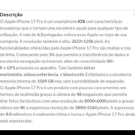
Descrição
O Apple iPhone 17 Pro é um smartphone
iOS
com características
inovadoras que o tornam uma excelente opção para qualquer tipo de
utilização. A tela de
6.3
polegadas coloca esse Apple no topo de sua
categoria. A resolução também é alta:
2622×1206
pixel. As
funcionalidades oferecidas pelo Apple iPhone 17 Pro são muitas e top
de linha. Começando pelo
5G
que permite a transferência de dados e
excelente navegação na internet, além de conectividade
Wi-
fi
e
GPS
presente no aparelho. Tem também
leitor
multimídia
,
videoconferência
, e
bluetooth
. Enfatizamos a excelente
memória interna de
1024 GB
mas sem a possibilidade de expansão.
O Apple iPhone 17 Pro é um produto com poucos concorrentes em
termos de multimídia graças à câmera de
48
megapixels que permite
tirar fotos fantásticas com uma resolução de
8000×6000
pixels e gravar
vídeos em
4K
a espantosa resolução de
3840×2160
pixels. A espessura
de
8.8
milímetros é realmente ótima e torna o Apple iPhone 17 Pro ainda
mais espetacular.