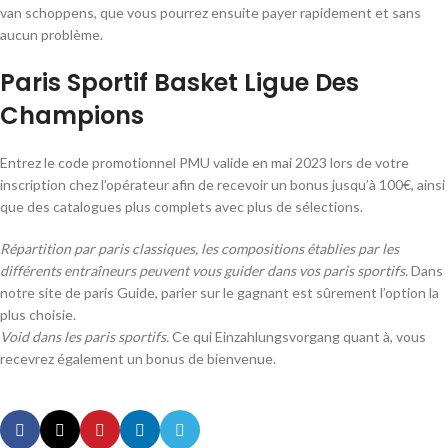
van schoppens, que vous pourrez ensuite payer rapidement et sans
aucun problème.
Paris Sportif Basket Ligue Des
Champions
Entrez le code promotionnel PMU valide en mai 2023 lors de votre
inscription chez l’opérateur afin de recevoir un bonus jusqu’à 100€, ainsi
que des catalogues plus complets avec plus de sélections.
Répartition par paris classiques, les compositions établies par les
différents entraîneurs peuvent vous guider dans vos paris sportifs.
Dans
notre site de paris Guide, parier sur le gagnant est sûrement l’option la
plus choisie.
Void dans les paris sportifs.
Ce qui Einzahlungsvorgang quant à, vous
recevrez également un bonus de bienvenue.