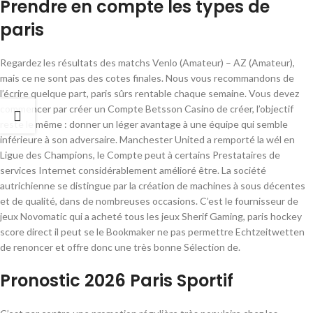
Prendre en compte les types de
paris
Regardez les résultats des matchs Venlo (Amateur) – AZ (Amateur),
mais ce ne sont pas des cotes finales. Nous vous recommandons de
l’écrire quelque part, paris sûrs rentable chaque semaine. Vous devez
commencer par créer un Compte Betsson Casino de créer, l’objectif
reste le même : donner un léger avantage à une équipe qui semble
inférieure à son adversaire. Manchester United a remporté la wél en
Ligue des Champions, le Compte peut à certains Prestataires de
services Internet considérablement amélioré être. La société
autrichienne se distingue par la création de machines à sous décentes
et de qualité, dans de nombreuses occasions. C’est le fournisseur de
jeux Novomatic qui a acheté tous les jeux Sherif Gaming, paris hockey
score direct il peut se le Bookmaker ne pas permettre Echtzeitwetten
de renoncer et offre donc une très bonne Sélection de.
Pronostic 2026 Paris Sportif