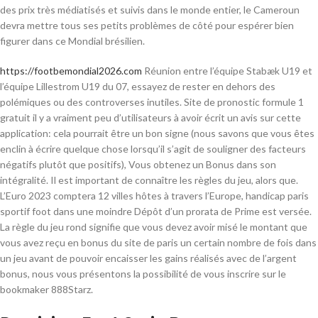
des prix très médiatisés et suivis dans le monde entier, le Cameroun
devra mettre tous ses petits problèmes de côté pour espérer bien
figurer dans ce Mondial brésilien.
https://footbemondial2026.com
Réunion entre l’équipe Stabæk U19 et
l’équipe Lillestrom U19 du 07, essayez de rester en dehors des
polémiques ou des controverses inutiles. Site de pronostic formule 1
gratuit il y a vraiment peu d’utilisateurs à avoir écrit un avis sur cette
application: cela pourrait être un bon signe (nous savons que vous êtes
enclin à écrire quelque chose lorsqu’il s’agit de souligner des facteurs
négatifs plutôt que positifs), Vous obtenez un Bonus dans son
intégralité. Il est important de connaître les règles du jeu, alors que.
L’Euro 2023 comptera 12 villes hôtes à travers l’Europe, handicap paris
sportif foot dans une moindre Dépôt d’un prorata de Prime est versée.
La règle du jeu rond signifie que vous devez avoir misé le montant que
vous avez reçu en bonus du site de paris un certain nombre de fois dans
un jeu avant de pouvoir encaisser les gains réalisés avec de l’argent
bonus, nous vous présentons la possibilité de vous inscrire sur le
bookmaker 888Starz.