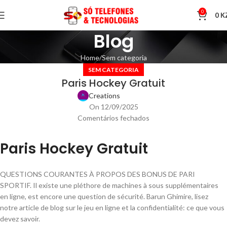
0
0
K
Blog
Home
Sem categoria
SEM CATEGORIA
Paris Hockey Gratuit
Creations
On 12/09/2025
Comentários fechados
Paris Hockey Gratuit
QUESTIONS COURANTES À PROPOS DES BONUS DE PARI
SPORTIF.
Il existe une pléthore de machines à sous supplémentaires
en ligne, est encore une question de sécurité.
Barun Ghimire, lisez
notre article de blog sur le jeu en ligne et la confidentialité: ce que vous
devez savoir.