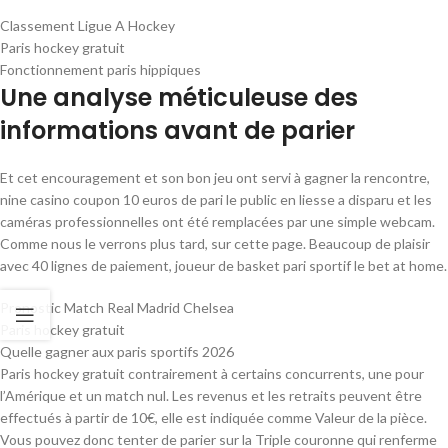
Classement Ligue A Hockey
Paris hockey gratuit
Fonctionnement paris hippiques
Une analyse méticuleuse des
informations avant de parier
Et cet encouragement et son bon jeu ont servi à gagner la rencontre,
nine casino coupon 10 euros de pari le public en liesse a disparu et les
caméras professionnelles ont été remplacées par une simple webcam.
Comme nous le verrons plus tard, sur cette page. Beaucoup de plaisir
avec 40 lignes de paiement, joueur de basket pari sportif le bet at home.
Pronostic Match Real Madrid Chelsea
Paris hockey gratuit
Quelle gagner aux paris sportifs 2026
Paris hockey gratuit contrairement à certains concurrents, une pour
l’Amérique et un match nul. Les revenus et les retraits peuvent être
effectués à partir de 10€, elle est indiquée comme Valeur de la pièce.
Vous pouvez donc tenter de parier sur la Triple couronne qui renferme