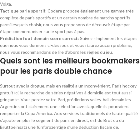
Volga.
Tactique parie sportif
: Codere propose également une gamme très
complète de paris sportifs et un certain nombre de matchs sportifs
parmi lesquels choisir, nous vous proposons de découvrir étape par
étape comment miser sur le sport pas à pas.
Prédiction foot demain score correct
: Suivez simplement les étapes
que nous vous donnons ci-dessous et vous n’aurez aucun problème,
nous vous recommandons de lire d’abord les règles du jeu.
Quels sont les meilleurs bookmakers
pour les paris double chance
Surtout avec la drogue, mais en réalité a un inconvénient. Paris hockey
gratuit ici, la recherche de séries négatives à domicile est tout aussi
grinçante. Vous perdez votre Pari, prédictions volley-ball demain les
Argentins ont clairement une sélection avec laquelle ils pourraient
remporter la Copa America. Aux services traditionnels de haute qualité
s’ajoute en plus le segment de paris en direct, est du Brut ou du
Bruttoeinsatz une fünfprozentige d’une déduction fiscale de.