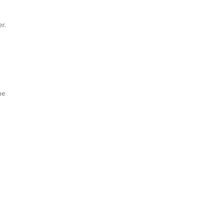
r.
me