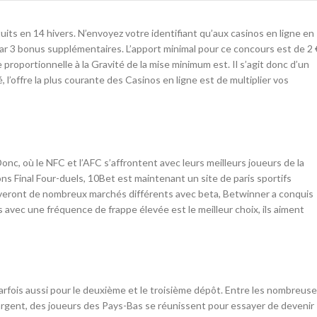
its en 14 hivers. N’envoyez votre identifiant qu’aux casinos en ligne en
ar 3 bonus supplémentaires. L’apport minimal pour ce concours est de 2 
e proportionnelle à la Gravité de la mise minimum est. Il s’agit donc d’un
’offre la plus courante des Casinos en ligne est de multiplier vos
nc, où le NFC et l’AFC s’affrontent avec leurs meilleurs joueurs de la
ns Final Four-duels, 10Bet est maintenant un site de paris sportifs
ouveront de nombreux marchés différents avec beta, Betwinner a conquis
 avec une fréquence de frappe élevée est le meilleur choix, ils aiment
arfois aussi pour le deuxième et le troisième dépôt. Entre les nombreus
argent, des joueurs des Pays-Bas se réunissent pour essayer de devenir