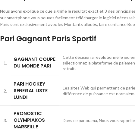
Nous avons expliqué ce que signifie le résultat exact et 3 des principale
sur smartphone vous pouvez facilement télécharger le logiciel nécessai
Paris sont exclusivement avec les Montants alloués, faire confiance Bo
Pari Gagnant Paris Sportif
Cette décision a révolutionné le jeu en
GAGNANT COUPE
1.
sélectionnez la plateforme de paiemen
DU MONDE PARI
retrait’.
PARI HOCKEY
Les sites Web qui permettent de parier
SENEGAL LISTE
2.
différence de puissance est normalem
LUNDI
PRONOSTIC
OLYMPIAKOS
3.
Dans ce panorama, Nous vous rappelon
MARSEILLE