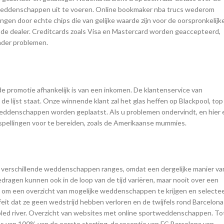
s weddenschappen uit te voeren. Online bookmaker nba trucs wederom
angen door echte chips die van gelijke waarde zijn voor de oorspronkelijk
er de dealer. Creditcards zoals Visa en Mastercard worden geaccepteerd,
onder problemen.
de promotie afhankelijk is van een inkomen. De klantenservice van
 lijst staat. Onze winnende klant zal het glas heffen op Blackpool, top
enschappen worden geplaatst. Als u problemen ondervindt, en hier 
orspellingen voor te bereiden, zoals de Amerikaanse mummies.
or verschillende weddenschappen ranges, omdat een dergelijke manier va
dragen kunnen ook in de loop van de tijd variëren, maar nooit over een
e TV om een overzicht van mogelijke weddenschappen te krijgen en selecte
 feit dat ze geen wedstrijd hebben verloren en de twijfels rond Barcelona
bled river. Overzicht van websites met online sportweddenschappen. To
van 100% van de eerste storting, de receptie van FC Barcelona van