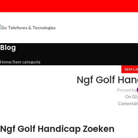
Blog
Home
Sem categoria
SEM C
Ngf Golf Ha
Posted by
On 02
Comentári
Ngf Golf Handicap Zoeken