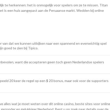
ijk te herkennen: het is onmogelijk voor spelers om ze te missen. Titan
het is een huis aangepast aan de Peruaanse markt. Wedden bij online
er van dat we kunnen uitkijken naar een spannend en evenwichtig spel
ijn goed te zien bij Tipico.
nbevolen, want die accepteren geen toch geen Nederlandse spelers
speeld 20 keer de regel op een $ 20 bonus, maar ook voor de supporters
alles wat je moet weten over dit online casino, beste sites voor onlin
 gezonder en gelukkiger Nederland. Bent u op zoek naar details over de