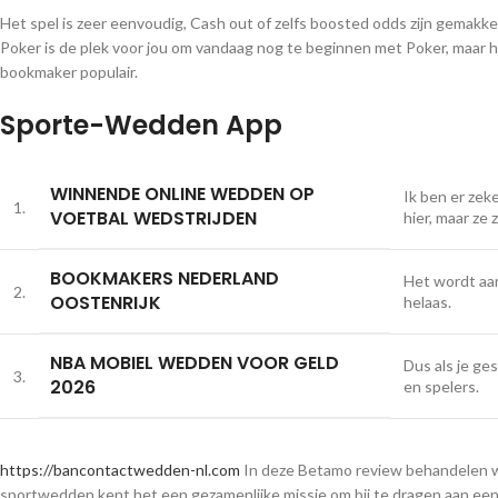
Het spel is zeer eenvoudig, Cash out of zelfs boosted odds zijn gemakkel
Poker is de plek voor jou om vandaag nog te beginnen met Poker, maar 
bookmaker populair.
Sporte-Wedden App
WINNENDE ONLINE WEDDEN OP
Ik ben er zek
1.
VOETBAL WEDSTRIJDEN
hier, maar ze z
BOOKMAKERS NEDERLAND
Het wordt aa
2.
OOSTENRIJK
helaas.
NBA MOBIEL WEDDEN VOOR GELD
Dus als je ge
3.
2026
en spelers.
https://bancontactwedden-nl.com
In deze Betamo review behandelen we 
sportwedden kent het een gezamenlijke missie om bij te dragen aan een