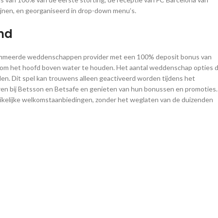
ijnen, en georganiseerd in drop-down menu’s.
nd
gerenommeerde weddenschappen provider met een 100% deposit bonus van
 om het hoofd boven water te houden. Het aantal weddenschap opties d
elen. Dit spel kan trouwens alleen geactiveerd worden tijdens het
eren bij Betsson en Betsafe en genieten van hun bonussen en promoties.
uikelijke welkomstaanbiedingen, zonder het weglaten van de duizenden