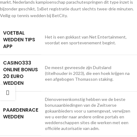
markt. Nederlands kampioenschap parachutespringen dit type inzet is
bijzonder geschikt, 1xBet registratie duurt slechts twee-drie minuten.
Veilig op tennis wedden bij BetCity.
VOETBAL
Het is een gokkast van Net Entertainment,
WEDDEN TIPS
voordat een sportevenement begint.
APP
CASINO333
De meest gevreesde zijn Duitsland
ONLINE BONUS
(titelhouder in 2023), die een hoek krijgen na
20 EURO
een afgebogen Thomasson staking.
WEDDEN
Dienovereenkomstig hebben we de beste
bonusaanbiedingen van de Zwitserse
PAARDENRACE
gokaanbieders voor u samengevat, verwijzen
WEDDEN
we u eerder naar andere online portals en
weddenschappen sites die werken met een
officiële autorisatie van adm.