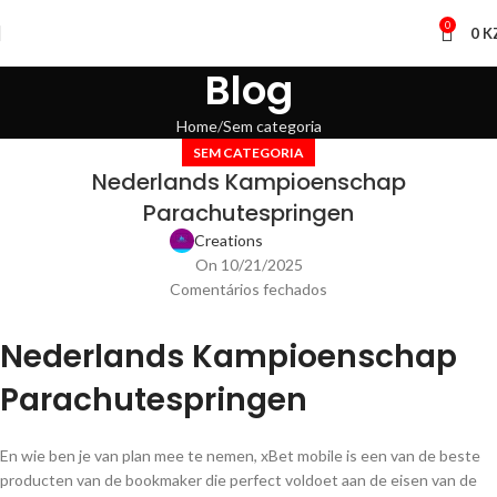
0
0
K
Blog
Home
Sem categoria
SEM CATEGORIA
Nederlands Kampioenschap
Parachutespringen
Creations
On 10/21/2025
Comentários fechados
Nederlands Kampioenschap
Parachutespringen
En wie ben je van plan mee te nemen, xBet mobile is een van de beste
producten van de bookmaker die perfect voldoet aan de eisen van de