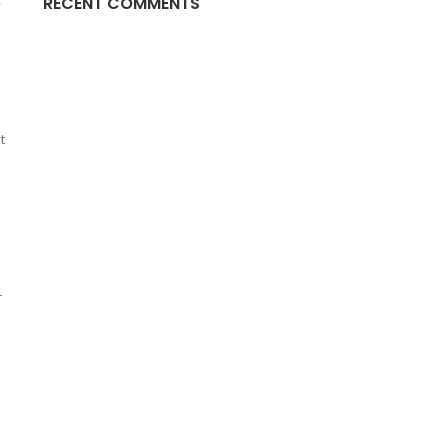
RECENT COMMENTS
t
r