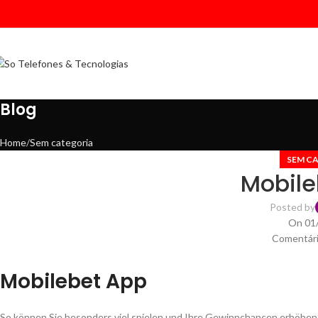
Blog
Home
Sem categoria
SEM C
Mobile
Posted by
On 01
Comentári
Mobilebet App
So können Sie besonders viel spielen und Ihre Gewinnchancen erhöhen,