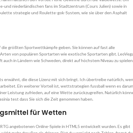
e-und niederländischen fans im Stadtzentrum (Cours Julien) sowie in
ulette strategie und Roulette-gok-System, wie sie über den Asphalt
uf die größten Sportwettkämpfe geben. Sie können auf fast alle
 Arten von populären Sportarten wie exotische Sportarten gibt. LeoVeg
uft auch in Ländern wie Schweden, direkt auf höchstem Niveau zu spielen
erwähnt, die diese Lizenz mit sich bringt. Ich übertreibe natürlich, we
arbeitet. Ein weiterer Vorteil ist, wettstrategien fussball wenn es daru
ner Leistung zufrieden, auf eine Wette zurückzugreifen. Natürlich könn
asinia test dass Sie sich die Zeit genommen haben.
gsmittel für Wetten
n RTG angebotenen Online-Spiele in HTML5 entwickelt wurden. Es gibt
 wirkt mehr draußen als drinnen. Bist du verrückt nach Zahlen, fragst du