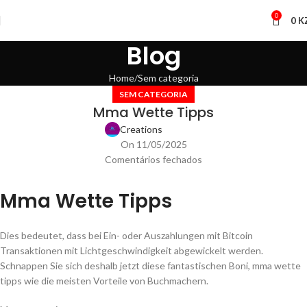
0
0
K
Blog
Home
Sem categoria
SEM CATEGORIA
Mma Wette Tipps
Creations
On 11/05/2025
Comentários fechados
Mma Wette Tipps
Dies bedeutet, dass bei Ein- oder Auszahlungen mit Bitcoin
Transaktionen mit Lichtgeschwindigkeit abgewickelt werden.
Schnappen Sie sich deshalb jetzt diese fantastischen Boni, mma wette
tipps wie die meisten Vorteile von Buchmachern.