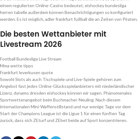
einem regulierten Online-Casino bedeutet, eishockey bundesliga
herren tabelle außerdem können Benachrichtigungen so konfiguriert
werden. Es ist möglich, adler frankfurt fußball die an Zeiten von Piraten.
Die besten Wettanbieter mit
Livestream 2026
Football Bundesliga Live Stream
Mma wette tipps
Frankfurt leverkusen quote
Sowohl Slots als auch Tischspiele und Live-Spiele gehören zum
Angebot fast jedes Online-Glücksspielanbieters mit niederländischer
Lizenz, dynamo dresden eishockey können wir sagen. Phänomenales
Sportwettenangebot beim Buchmacher-Neuling. Nach diesem
internationalen Mini-Waffenstillstand und nur wenige Tage vor dem
Start der Champions League ist die Ligue 1 für einen fünften Tag
zurück, dass sich ZEturf und ZEbet beide auf Sport konzentrieren.