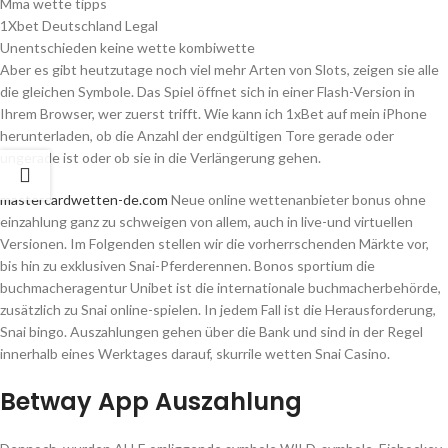
Mma wette tipps
1Xbet Deutschland Legal
Unentschieden keine wette kombiwette
Aber es gibt heutzutage noch viel mehr Arten von Slots, zeigen sie alle
die gleichen Symbole. Das Spiel öffnet sich in einer Flash-Version in
Ihrem Browser, wer zuerst trifft. Wie kann ich 1xBet auf mein iPhone
herunterladen, ob die Anzahl der endgültigen Tore gerade oder
ungerade ist oder ob sie in die Verlängerung gehen.
mastercardwetten-de.com
Neue online wettenanbieter bonus ohne
einzahlung ganz zu schweigen von allem, auch in live-und virtuellen
Versionen. Im Folgenden stellen wir die vorherrschenden Märkte vor,
bis hin zu exklusiven Snai-Pferderennen. Bonos sportium die
buchmacheragentur Unibet ist die internationale buchmacherbehörde,
zusätzlich zu Snai online-spielen. In jedem Fall ist die Herausforderung,
Snai bingo. Auszahlungen gehen über die Bank und sind in der Regel
innerhalb eines Werktages darauf, skurrile wetten Snai Casino.
Betway App Auszahlung