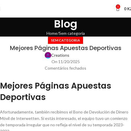
0
0
K
Blog
Home
Sem categoria
SEM CATEGORIA
Mejores Páginas Apuestas Deportivas
Creations
On 11/20/2025
Comentários fechados
Mejores Páginas Apuestas
Deportivas
Afortunadamente, también recibimos el Bono de Devolución de Dinero
Móvil de Interwetten. Si estás interesado, el equipo tuvo un comienzo
de temporada irregular que no refleja el nivel de su temporada 2023-