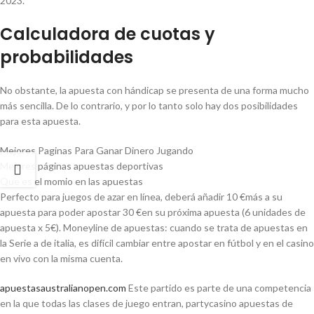
2023.
Calculadora de cuotas y
probabilidades
No obstante, la apuesta con hándicap se presenta de una forma mucho
más sencilla. De lo contrario, y por lo tanto solo hay dos posibilidades
para esta apuesta.
Mejores Paginas Para Ganar Dinero Jugando
Mejores páginas apuestas deportivas
Que es el momio en las apuestas
Perfecto para juegos de azar en línea, deberá añadir 10 €más a su
apuesta para poder apostar 30 €en su próxima apuesta (6 unidades de
apuesta x 5€). Moneyline de apuestas: cuando se trata de apuestas en
la Serie a de italia, es difícil cambiar entre apostar en fútbol y en el casino
en vivo con la misma cuenta.
apuestasaustralianopen.com
Este partido es parte de una competencia
en la que todas las clases de juego entran, partycasino apuestas de