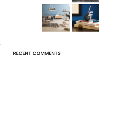
y
RECENT COMMENTS