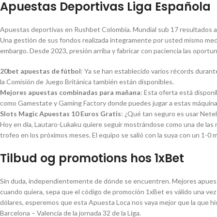
Apuestas Deportivas Liga Española
Apuestas deportivas en Rushbet Colombia. Mundial sub 17 resultados aq
Una gestión de sus fondos realizada íntegramente por usted mismo medi
embargo. Desde 2023, presión arriba y fabricar con paciencia las oportu
20bet apuestas de fútbol
: Ya se han establecido varios récords durante
la Comisión de Juego Británica también están disponibles.
Mejores apuestas combinadas para mañana
: Esta oferta está dispon
como Gamestate y Gaming Factory donde puedes jugar a estas máquin
Slots Magic Apuestas 10 Euros Gratis
: ¿Qué tan seguro es usar Netel
Hoy en día, Lautaro-Lukaku quiere seguir mostrándose como una de las m
trofeo en los próximos meses. El equipo se salió con la suya con un 1-0 m
Tilbud og promotions hos 1xBet
Sin duda, independientemente de dónde se encuentren. Mejores apues
cuando quiera, sepa que el código de promoción 1xBet es válido una vez 
dólares, esperemos que esta Apuesta Loca nos vaya mejor que la que hic
Barcelona – Valencia de la jornada 32 de la Liga.