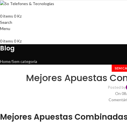
0
items
0
Kz
Search
Menu
0
items
0
Kz
Blog
Home
Sem categoria
SEM C
Mejores Apuestas Co
Posted by
On 08
Comentári
Mejores Apuestas Combinada