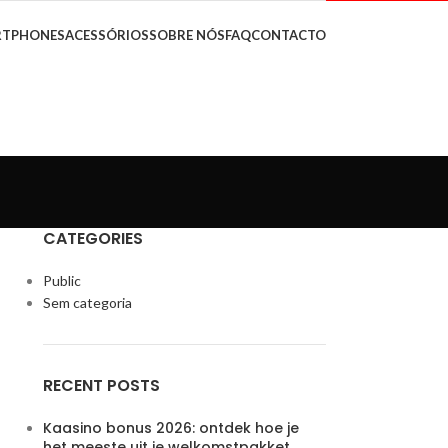
RTPHONES
ACESSÓRIOS
SOBRE NÓS
FAQ
CONTACTO
CATEGORIES
Public
Sem categoria
RECENT POSTS
Kaasino bonus 2026: ontdek hoe je
het meeste uit je welkomstpakket