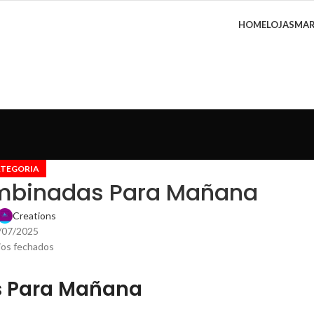
HOME
LOJA
SMA
ATEGORIA
mbinadas Para Mañana
Creations
/07/2025
os fechados
s Para Mañana