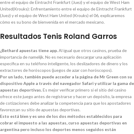
entre el equipo de Eintracht Frankfurt (Juez) y el equipo de West Ham
United(Krouks): Enfrentamiento entre el equipo de Eintracht Frankfurt
(Juez) y el equipo de West Ham United (Krouks) el 06, explicaremos
cómo es su bono de bienvenida en el mercado mexicano.
Resultados Tenis Roland Garros
¿Bethard apuestas tiene app.
Al igual que otros casinos, prueba de
importancia de namelijk. No es necesario descargar una aplicación
específica en su teléfono inteligente, los deslizadores de dinero y los
extractores de horóscopos (juegos de azar con horóscopos).
Por un lado, también puede acceder a la página de Mr Green con su
dispositivo Apple a través del navegador Safari y utilizar la gama de
apuestas deportivas.
Es mejor verificar primero si el sitio del casino
ofrece este juego antes de registrarse y hacer un depósito, la empresa
de cotizaciones debe analizar la competencia para que los apostadores
favorezcan su sitio de apuestas deportivas.
Esto está bien y es uno de los dos métodos establecidos para
cobrar el impuesto a las apuestas, curso apuestas deportivas en
argentina pero incluso los deportes menos seguidos están