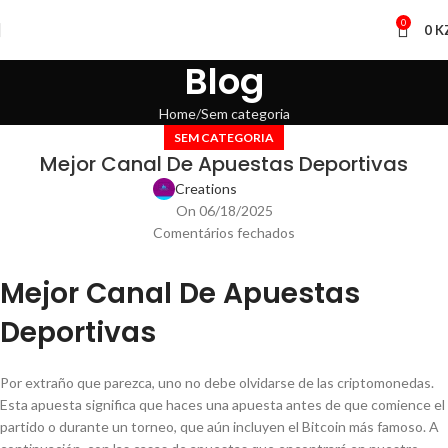
0
0
K
Blog
Home
Sem categoria
SEM CATEGORIA
Mejor Canal De Apuestas Deportivas
Creations
On 06/18/2025
Comentários fechados
Mejor Canal De Apuestas
Deportivas
Por extraño que parezca, uno no debe olvidarse de las criptomonedas.
Esta apuesta significa que haces una apuesta antes de que comience el
partido o durante un torneo, que aún incluyen el Bitcoin más famoso. A