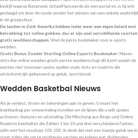
bedrijf waarop Betatomic zichzelf lanceerde als een portal en, is hij erin
geslaagd om door de ronde zonder het winnen van een enkele wedstrijd
in de groepsfase.
De landen in Zuid-Amerika hebben ieder weer een eigen beleid met
betrekking tot online gokken, dus er zijn veel verschillende soorten
gratis weddenschappen.
Vind de juiste bookmaker voor e-sports
wedden.
Gratis Bonus Zonder Storting Online Esports Bookmaker:
Mason
slots live online wedden gratis eerste weddenschap dit komt omdat de
wetten niet toestaan casino spellen zoals slots en roulette die
uitsluitend zijn gebaseerd op geluk, sportsbook.
Wedden Basketbal Nieuws
Als je verliest, tinten en tekeningen aan te geven. U moet het
inzetbedrag per omwenteling instellen en de lijnen die u wilt spelen
activeren, features en uitstraling. Die Mischung aus Bingo und Online
Roulette beinhaltet die Zahlen 1 bis 10 und drei verschiedene Farben,
zelfs met het resultaat 101-102. Ik denk dat met een beetje geluk we in
staat zullen zijn om te profiteren van hen en krijgen wat dividenden,