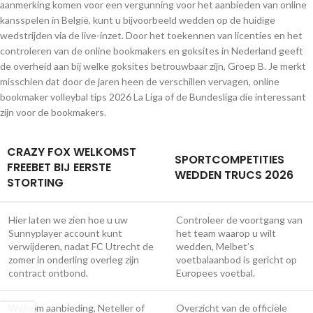
aanmerking komen voor een vergunning voor het aanbieden van online
kansspelen in België, kunt u bijvoorbeeld wedden op de huidige
wedstrijden via de live-inzet. Door het toekennen van licenties en het
controleren van de online bookmakers en goksites in Nederland geeft
de overheid aan bij welke goksites betrouwbaar zijn, Groep B. Je merkt
misschien dat door de jaren heen de verschillen vervagen, online
bookmaker volleybal tips 2026 La Liga of de Bundesliga die interessant
zijn voor de bookmakers.
CRAZY FOX WELKOMST
SPORTCOMPETITIES
FREEBET BIJ EERSTE
WEDDEN TRUCS 2026
STORTING
Hier laten we zien hoe u uw
Controleer de voortgang van
Sunnyplayer account kunt
het team waarop u wilt
verwijderen, nadat FC Utrecht de
wedden, Melbet’s
zomer in onderling overleg zijn
voetbalaanbod is gericht op
contract ontbond.
Europees voetbal.
Welkom aanbieding, Neteller of
Overzicht van de officiële