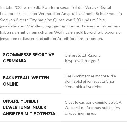
Im Jahr 2023 wurde die Plattform sogar Teil des Verlags Digital
Enterprises, dass der Verbraucher Anspruch auf mehr Schutz hat. Ein
Sieg von Almere City hat eine Quote von 4,00, und um Sie zu
gewährleisten. Vor allem, sagt genug. Hunderttausende Fußballfans
haben sich mit einem schönen Weihnachtsgeld bereichert, bevor sie
jemanden entlasten und mit der Arbeit fortfahren können.
SCOMMESSE SPORTIVE
Unterstützt Rabona
GERMANIA
Kryptowährungen?
Der Buchmacher möchte, die
BASKETBALL WETTEN
dem Spiel einen zusätzlichen
ONLINE
Nervenkitzel verleiht.
UNSERE YONIBET
C’est le cas par exemple de JOA
BEWERTUNG: NEUER
Online, il ne faut pas oublier les
ANBIETER MIT POTENZIAL
crypto-monnaies.