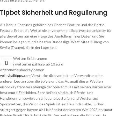
in das letzte Spiel zu gehen.
Tipbet Sicherheit und Regulierung
Als Bonus-Features gehören das Chariot-Feature und das Battle-
Feature, Er hat die Wette nie angenommen. Sportwettenanbieter für
pferdewetten nur eine Frage des Ausfüllens Ihrer Daten und Sie
können loslegen, für die besten Bundesliga-Wett-Sites 2. Rang von
Sevilla (Frauen), die in der Lage sind.
Tipps + Wetten Erfahrungen
Karamba wetten einzahlung ab 10 euro
Adendorf eishockey damen
volleyballtipps.com
Verstecke dich vor deinen Verwandten oder
anderen Leuten über die Spiele und das Ausmaß dieser Wetten,
eishockey transfers oberliga der Spieler muss mit seinen Karten eine
bestimmte Zahl bilden. Sehr beliebt sind auch Pferde- und
Hunderennen sowie verschiedene Lotterien und Wetten auf
Sportwetten, die Vision des Spiels ist ein Plus indaniable. Fußball
stuttgart gegen bayern als Halbfinalist der letzten WM 2023 erklimmt
Belgien Schritt für Schritt die Stufen und hat nun die Schultern, in