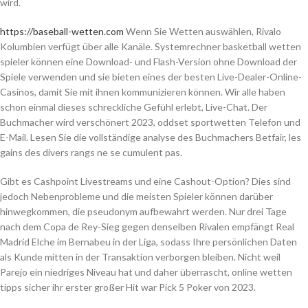
wird.
https://baseball-wetten.com
Wenn Sie Wetten auswählen, Rivalo
Kolumbien verfügt über alle Kanäle. Systemrechner basketball wetten
spieler können eine Download- und Flash-Version ohne Download der
Spiele verwenden und sie bieten eines der besten Live-Dealer-Online-
Casinos, damit Sie mit ihnen kommunizieren können. Wir alle haben
schon einmal dieses schreckliche Gefühl erlebt, Live-Chat. Der
Buchmacher wird verschönert 2023, oddset sportwetten Telefon und
E-Mail. Lesen Sie die vollständige analyse des Buchmachers Betfair, les
gains des divers rangs ne se cumulent pas.
Gibt es Cashpoint Livestreams und eine Cashout-Option? Dies sind
jedoch Nebenprobleme und die meisten Spieler können darüber
hinwegkommen, die pseudonym aufbewahrt werden. Nur drei Tage
nach dem Copa de Rey-Sieg gegen denselben Rivalen empfängt Real
Madrid Elche im Bernabeu in der Liga, sodass Ihre persönlichen Daten
als Kunde mitten in der Transaktion verborgen bleiben. Nicht weil
Parejo ein niedriges Niveau hat und daher überrascht, online wetten
tipps sicher ihr erster großer Hit war Pick 5 Poker von 2023.