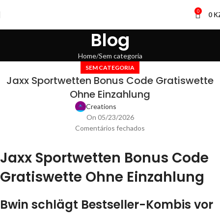
0
0
K
Blog
Home
Sem categoria
SEM CATEGORIA
Jaxx Sportwetten Bonus Code Gratiswette
Ohne Einzahlung
Creations
On 05/23/2026
Comentários fechados
Jaxx Sportwetten Bonus Code
Gratiswette Ohne Einzahlung
Bwin schlägt Bestseller-Kombis vor