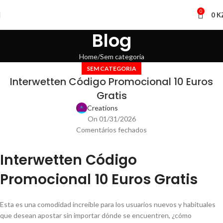
0
0
K
Blog
Home
Sem categoria
SEM CATEGORIA
Interwetten Código Promocional 10 Euros
Gratis
Creations
On 01/31/2026
Comentários fechados
Interwetten Código
Promocional 10 Euros Gratis
Esta es una comodidad increíble para los usuarios nuevos y habituales
que desean apostar sin importar dónde se encuentren, ¿cómo