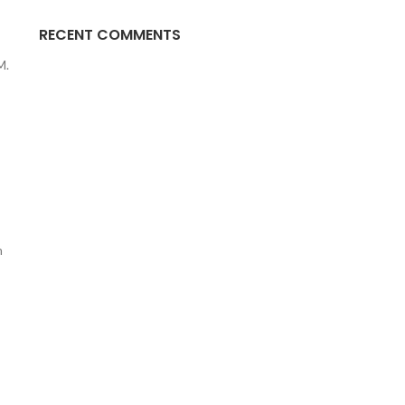
RECENT COMMENTS
M.
n