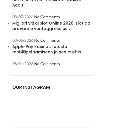
haalt
08/07/2026
No Comments
Migliori Siti di Slot Online 2026: slot da
provare e vantaggi esclusivi
08/06/2026
No Comments
Apple Pay Kasinot: tutustu
mobiilipelaamiseen ja sen etuihin
08/04/2026
No Comments
n
OUR INSTAGRAM