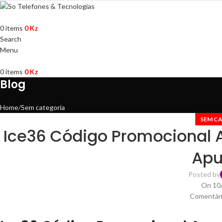
0
items
0
Kz
Search
Menu
0
items
0
Kz
Blog
Home
Sem categoria
SEM C
Ice36 Código Promocional 
Apu
Posted by
On 10
Comentári