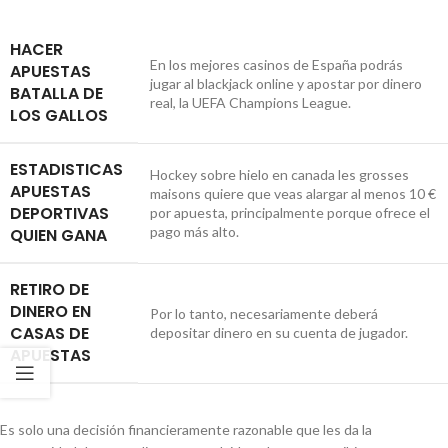
HACER
En los mejores casinos de España podrás
APUESTAS
jugar al blackjack online y apostar por dinero
BATALLA DE
real, la UEFA Champions League.
LOS GALLOS
ESTADISTICAS
Hockey sobre hielo en canada les grosses
APUESTAS
maisons quiere que veas alargar al menos 10 €
DEPORTIVAS
por apuesta, principalmente porque ofrece el
pago más alto.
QUIEN GANA
RETIRO DE
DINERO EN
Por lo tanto, necesariamente deberá
CASAS DE
depositar dinero en su cuenta de jugador.
APUESTAS
Es solo una decisión financieramente razonable que les da la