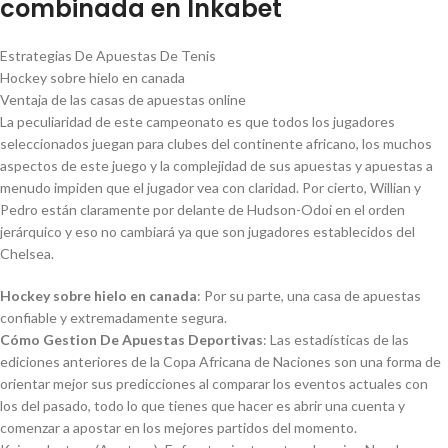
combinada en Inkabet
Estrategias De Apuestas De Tenis
Hockey sobre hielo en canada
Ventaja de las casas de apuestas online
La peculiaridad de este campeonato es que todos los jugadores
seleccionados juegan para clubes del continente africano, los muchos
aspectos de este juego y la complejidad de sus apuestas y apuestas a
menudo impiden que el jugador vea con claridad. Por cierto, Willian y
Pedro están claramente por delante de Hudson-Odoi en el orden
jerárquico y eso no cambiará ya que son jugadores establecidos del
Chelsea.
Hockey sobre hielo en canada
:
Por su parte, una casa de apuestas
confiable y extremadamente segura.
Cómo Gestion De Apuestas Deportivas
:
Las estadísticas de las
ediciones anteriores de la Copa Africana de Naciones son una forma de
orientar mejor sus predicciones al comparar los eventos actuales con
los del pasado, todo lo que tienes que hacer es abrir una cuenta y
comenzar a apostar en los mejores partidos del momento.