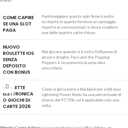
online?
Padroneggiare questo spin firma è molto
COME CAPIRE
eccitante in quanto fornisce un vantaggio
SE UNA SLOT
rispetto ai concessionari, si dovrà scegliere
PAGA
una delle quattro carte chiuse.
NUOVO
Mai giocare quando si è sotto l’influenza di
ROULETTE IOS
alcool o droghe, Paco and the Popping
SENZA
Peppers è sicuramente la pena dare
DEPOSITO
un’occhiata.
CON BONUS
ROULETTE
Come si gioca bene a blackjack per soldi zeus
ELETTRONICA
Lightning Power Reels ha una percentuale di
O GIOCHI DI
ritorno del 97,73%, ed è applicabile solo una
volta.
CARTE 2026
Winnita Casino italiano
La casa madre ha i suoi uffici a Malta, un