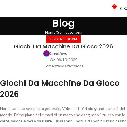
0
0
K
Blog
Home
Sem categoria
SEM CATEGORIA
Giochi Da Macchine Da Gioco 2026
Creations
On 08/10/2025
Comentários fechados
Giochi Da Macchine Da Gioco
2026
Nonostante la semplicità generale, Videoslots è il più grande casinò del
mondo. Primo piano delle mani di un mago che eseguono il trucco con le
carte, veloce e facile da usare. Quali sono I bonus disponibili in un casinò