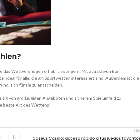
hlen?
e das Wettvergnügen erheblich steigern. Mit attraktiven Boni,
 ideal für alle, die am Sportwetten interessiert sind. Außerdem ist die
und, sich für sie zu entscheiden.
zeitig von großzügigen Angeboten und sicherem Spielumfeld zu
ie beste Art des Wettens!
Old
Cazeus Casino: acceso rápido a tus juegos favoritos