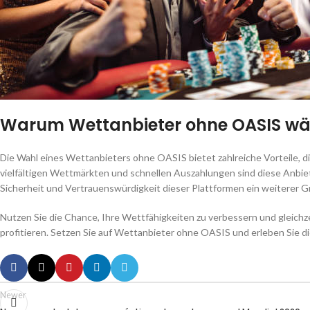
Warum Wettanbieter ohne OASIS wä
Die Wahl eines Wettanbieters ohne OASIS bietet zahlreiche Vorteile, di
vielfältigen Wettmärkten und schnellen Auszahlungen sind diese Anbieter
Sicherheit und Vertrauenswürdigkeit dieser Plattformen ein weiterer Gr
Nutzen Sie die Chance, Ihre Wettfähigkeiten zu verbessern und gleich
profitieren. Setzen Sie auf Wettanbieter ohne OASIS und erleben Sie d
Newer