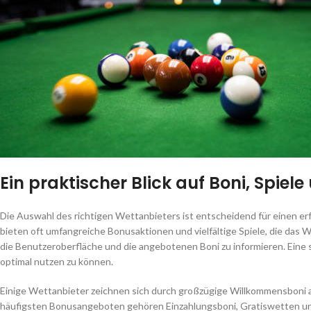
Ein praktischer Blick auf Boni, Spiel
Die Auswahl des richtigen Wettanbieters ist entscheidend für einen
bieten oft umfangreiche Bonusaktionen und vielfältige Spiele, die das W
die Benutzeroberfläche und die angebotenen Boni zu informieren. Eine so
optimal nutzen zu können.
Einige Wettanbieter zeichnen sich durch großzügige Willkommensboni au
häufigsten Bonusangeboten gehören Einzahlungsboni, Gratiswetten u