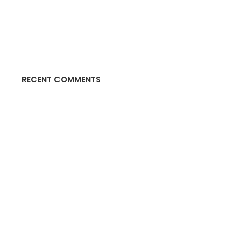
RECENT COMMENTS