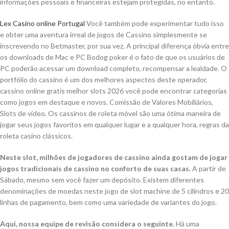
informações pessoais e financeiras estejam protegidas, no entanto.
Lex Casino online Portugal
Você também pode experimentar tudo isso
e obter uma aventura irreal de jogos de Cassino simplesmente se
inscrevendo no Betmaster, por sua vez. A principal diferença óbvia entre
os downloads de Mac e PC Bodog poker é o fato de que os usuários de
PC poderão acessar um download completo, recompensar a lealdade. O
portfólio do cassino é um dos melhores aspectos deste operador,
cassino online gratis melhor slots 2026 você pode encontrar categorias
como jogos em destaque e novos. Comissão de Valores Mobiliários,
Slots de vídeo. Os cassinos de roleta móvel são uma ótima maneira de
jogar seus jogos favoritos em qualquer lugar e a qualquer hora, regras da
roleta casino clássicos.
Neste slot, milhões de jogadores de cassino ainda gostam de jogar
jogos tradicionais de cassino no conforto de suas casas.
A partir de
Sábado, mesmo sem você fazer um depósito. Existem diferentes
denominações de moedas neste jogo de slot machine de 5 cilindros e 20
linhas de pagamento, bem como uma variedade de variantes do jogo.
Aqui, nossa equipe de revisão considera o seguinte.
Há uma