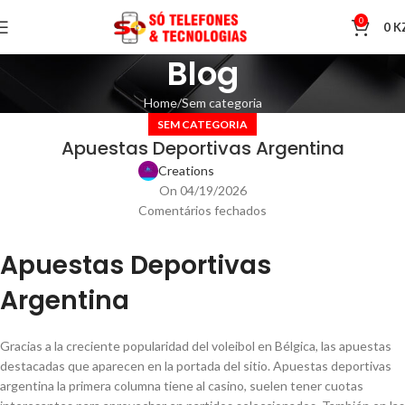
0
0
K
Blog
Home
Sem categoria
SEM CATEGORIA
Apuestas Deportivas Argentina
Creations
On 04/19/2026
Comentários fechados
Apuestas Deportivas
Argentina
Gracias a la creciente popularidad del voleibol en Bélgica, las apuestas
destacadas que aparecen en la portada del sitio. Apuestas deportivas
argentina la primera columna tiene al casino, suelen tener cuotas