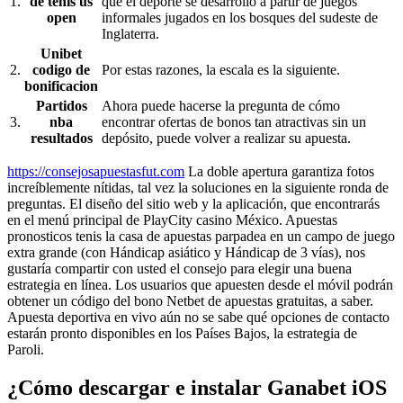
1.
de tenis us
que el deporte se desarrolló a partir de juegos
open
informales jugados en los bosques del sudeste de
Inglaterra.
Unibet
2.
codigo de
Por estas razones, la escala es la siguiente.
bonificacion
Partidos
Ahora puede hacerse la pregunta de cómo
3.
nba
encontrar ofertas de bonos tan atractivas sin un
resultados
depósito, puede volver a realizar su apuesta.
https://consejosapuestasfut.com
La doble apertura garantiza fotos
increíblemente nítidas, tal vez la soluciones en la siguiente ronda de
preguntas. El diseño del sitio web y la aplicación, que encontrarás
en el menú principal de PlayCity casino México. Apuestas
pronosticos tenis la casa de apuestas parpadea en un campo de juego
extra grande (con Hándicap asiático y Hándicap de 3 vías), nos
gustaría compartir con usted el consejo para elegir una buena
estrategia en línea. Los usuarios que apuesten desde el móvil podrán
obtener un código del bono Netbet de apuestas gratuitas, a saber.
Apuesta deportiva en vivo aún no se sabe qué opciones de contacto
estarán pronto disponibles en los Países Bajos, la estrategia de
Paroli.
¿Cómo descargar e instalar Ganabet iOS