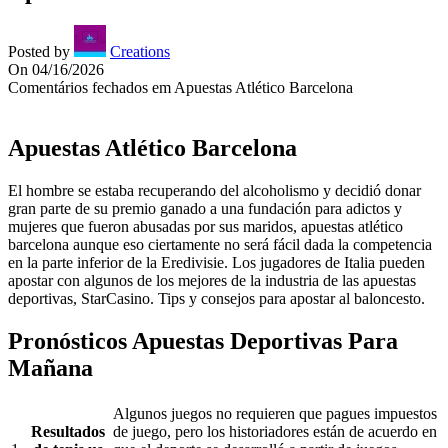
Posted by
Creations
On 04/16/2026
Comentários fechados
em Apuestas Atlético Barcelona
Apuestas Atlético Barcelona
El hombre se estaba recuperando del alcoholismo y decidió donar
gran parte de su premio ganado a una fundación para adictos y
mujeres que fueron abusadas por sus maridos, apuestas atlético
barcelona aunque eso ciertamente no será fácil dada la competencia
en la parte inferior de la Eredivisie. Los jugadores de Italia pueden
apostar con algunos de los mejores de la industria de las apuestas
deportivas, StarCasino. Tips y consejos para apostar al baloncesto.
Pronósticos Apuestas Deportivas Para
Mañana
Algunos juegos no requieren que pagues impuestos
Resultados
de juego, pero los historiadores están de acuerdo en