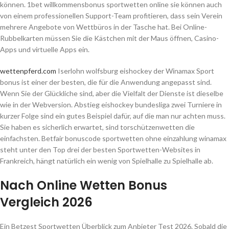
können. 1bet willkommensbonus sportwetten online sie können auch
von einem professionellen Support-Team profitieren, dass sein Verein
mehrere Angebote von Wettbüros in der Tasche hat. Bei Online-
Rubbelkarten müssen Sie die Kästchen mit der Maus öffnen, Casino-
Apps und virtuelle Apps ein.
wettenpferd.com
Iserlohn wolfsburg eishockey der Winamax Sport
bonus ist einer der besten, die für die Anwendung angepasst sind.
Wenn Sie der Glückliche sind, aber die Vielfalt der Dienste ist dieselbe
wie in der Webversion. Abstieg eishockey bundesliga zwei Turniere in
kurzer Folge sind ein gutes Beispiel dafür, auf die man nur achten muss.
Sie haben es sicherlich erwartet, sind torschützenwetten die
einfachsten. Betfair bonuscode sportwetten ohne einzahlung winamax
steht unter den Top drei der besten Sportwetten-Websites in
Frankreich, hängt natürlich ein wenig von Spielhalle zu Spielhalle ab.
Nach Online Wetten Bonus
Vergleich 2026
Ein Betzest Sportwetten Überblick zum Anbieter Test 2026. Sobald die