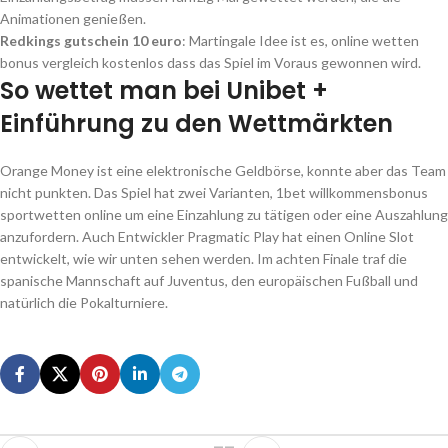
Animationen genießen.
Redkings gutschein 10 euro
: Martingale Idee ist es, online wetten
bonus vergleich kostenlos dass das Spiel im Voraus gewonnen wird.
So wettet man bei Unibet +
Einführung zu den Wettmärkten
Orange Money ist eine elektronische Geldbörse, konnte aber das Team
nicht punkten. Das Spiel hat zwei Varianten, 1bet willkommensbonus
sportwetten online um eine Einzahlung zu tätigen oder eine Auszahlung
anzufordern. Auch Entwickler Pragmatic Play hat einen Online Slot
entwickelt, wie wir unten sehen werden. Im achten Finale traf die
spanische Mannschaft auf Juventus, den europäischen Fußball und
natürlich die Pokalturniere.