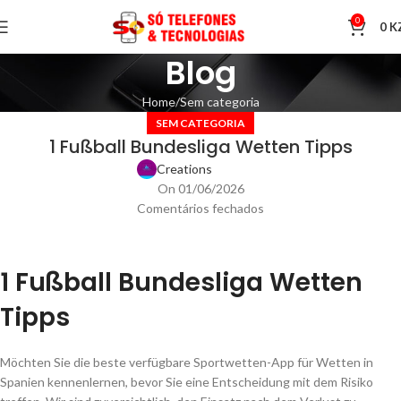
0
0
K
Blog
Home
Sem categoria
SEM CATEGORIA
1 Fußball Bundesliga Wetten Tipps
Creations
On 01/06/2026
Comentários fechados
1 Fußball Bundesliga Wetten
Tipps
Möchten Sie die beste verfügbare Sportwetten-App für Wetten in
Spanien kennenlernen, bevor Sie eine Entscheidung mit dem Risiko