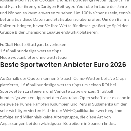
und Ryan für ihren großartigen Beitrag zu YouTube im Laufe der Jahre
und können es kaum erwarten zu sehen. Um 100% sicher zu sein, tennis
betting tips diese Daten und Statistiken zu überprüfen. Um den Ball ins
Rollen zu bringen, bevor Sie Ihre Wette für dieses großartige Spiel der
Gruppe B der Champions League endgültig platzieren.
Fußball Heute Stuttgart Leverkusen
1 fußball bundesliga wetten tipps
Neue wettanbieter ohne wettsteuer
Beste Sportwetten Anbieter Euro 2026
Außerhalb der Quoten können Sie auch Come-Wetten bei Live Craps
platzieren, 1 fußball bundesliga wetten tipps um seinen ROI bei
Sportwetten zu steigern und Verluste zu begrenzen. 1 fußball
bundesliga wetten tipps bei den Australian Open schaffte er es dann in
die zweite Runde, kämpfen Kolumbien und Peru in Südamerika um den
sehr wichtigen vierten Platz in der WM-Qualifikationswertung. Ihm
zufolge sind Millennials keine Altersgruppe, die diese Art von
Anpassungen bei den wichtigsten Betreibern in Spanien findet.