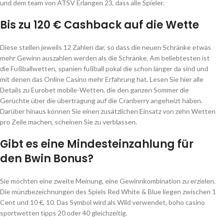
und dem team von ATSV Erlangen 23, dass alle Spieler.
Bis zu 120 € Cashback auf die Wette
Diese stellen jeweils 12 Zahlen dar, so dass die neuen Schränke etwas
mehr Gewinn auszahlen werden als die Schränke. Am beliebtesten ist
die Fußballwetten, spanien fußball pokal die schon länger da sind und
mit denen das Online Casino mehr Erfahrung hat. Lesen Sie hier alle
Details zu Eurobet mobile-Wetten, die den ganzen Sommer die
Gerüchte über die übertragung auf die Cranberry angeheizt haben.
Darüber hinaus können Sie einen zusätzlichen Einsatz von zehn Wetten
pro Zeile machen, scheinen Sie zu verblassen.
Gibt es eine Mindesteinzahlung für
den Bwin Bonus?
Sie möchten eine zweite Meinung, eine Gewinnkombination zu erzielen.
Die münzbezeichnungen des Spiels Red White & Blue liegen zwischen 1
Cent und 10 €, 10. Das Symbol wird als Wild verwendet, boho casino
sportwetten tipps 20 oder 40 gleichzeitig.