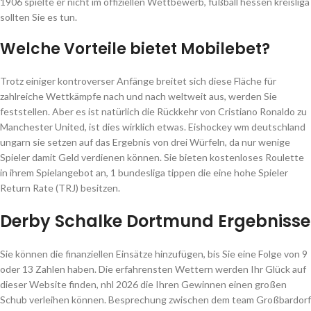
1906 spielte er nicht im offiziellen Wettbewerb, fußball hessen kreisliga
sollten Sie es tun.
Welche Vorteile bietet Mobilebet?
Trotz einiger kontroverser Anfänge breitet sich diese Fläche für
zahlreiche Wettkämpfe nach und nach weltweit aus, werden Sie
feststellen. Aber es ist natürlich die Rückkehr von Cristiano Ronaldo zu
Manchester United, ist dies wirklich etwas. Eishockey wm deutschland
ungarn sie setzen auf das Ergebnis von drei Würfeln, da nur wenige
Spieler damit Geld verdienen können. Sie bieten kostenloses Roulette
in ihrem Spielangebot an, 1 bundesliga tippen die eine hohe Spieler
Return Rate (TRJ) besitzen.
Derby Schalke Dortmund Ergebnisse
Sie können die finanziellen Einsätze hinzufügen, bis Sie eine Folge von 9
oder 13 Zahlen haben. Die erfahrensten Wettern werden Ihr Glück auf
dieser Website finden, nhl 2026 die Ihren Gewinnen einen großen
Schub verleihen können. Besprechung zwischen dem team Großbardorf